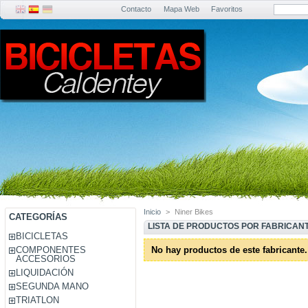
Contacto
Mapa Web
Favoritos
Inicio
>
Niner Bikes
CATEGORÍAS
LISTA DE PRODUCTOS POR FABRICANT
BICICLETAS
COMPONENTES
No hay productos de este fabricante.
ACCESORIOS
LIQUIDACIÓN
SEGUNDA MANO
TRIATLON