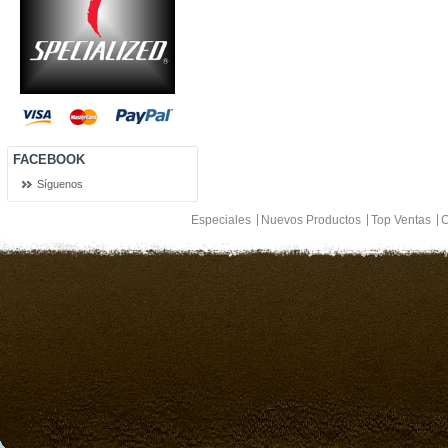
FACEBOOK
Síguenos
Especiales
Nuevos Productos
Top Ventas
C