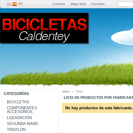
Contacto
Mapa Web
Favoritos
Inicio
>
Time
CATEGORÍAS
LISTA DE PRODUCTOS POR FABRICANT
BICICLETAS
COMPONENTES
No hay productos de este fabricante.
ACCESORIOS
LIQUIDACIÓN
SEGUNDA MANO
TRIATLON